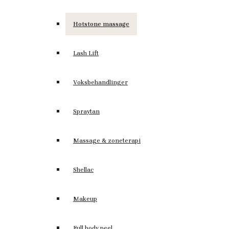
Hotstone massage
Lash Lift
Voksbehandlinger
Spraytan
Massage & zoneterapi
Shellac
Makeup
Full body peel