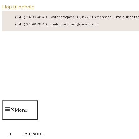
Hop til indhold
(+45) 24 99 48 40
Østerbrogade 32, 8722 Hedensted
maloubentz
(+45) 24 99 48 40
maloubentzen@gmail.com
Menu
Forside