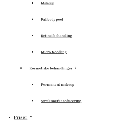
Makeup
Full body peel
Retinol behandling
Micro Needling
Kosmetiske behandlinger
Permanent makeup
Strækmærkereducering
Priser