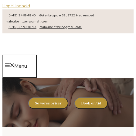
Hop til indhold
(+45) 24 99 48 40
Østerbrogade 32, 8722 Hedensted
maloubentzen@gmail.com
(+45) 24 99 48 40
maloubentzen@gmail.com
Menu
Se vores priser
Book en tid