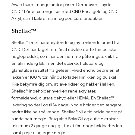
Award samt mange andre priser. Derudover tilbyder
CND™ både forlængelser med CND Brisa gelé og CND
Akryl, samt lækre mani- og pedicure produkter.
Shellac™
Shellac™ er et banebrydende og nytænkende brand fra
CND. Det har taget fem år at udvikle dette fantastiske
negleprodukt, som har den nemme påføringsteknik fra
en almindelig lak, men det stærke, holdbare og
glansfulde resultat fra geléen. Hvad endnu bedre er, at
lakken er 100 % tør, når du forlader klinikken og du skal
ikke bekymre dig om, at lave ridser og hakker i lakken.
Shellac™ indeholder hverken rene akrylater,
formaldehyd, glutaraldehyd eller HEMA. En Shellac™
lakering holder i op til 14 dage. Nogle holder det længere,
andre ikke helt så længe. Shellac™ vil altid holde bedst på
sunde naturnegle. Brug altid SolarOil og cuticle eraiser
minimum 2 gange dagligt, for at forlænge holdbarheden
samt pleje dine egne negle.