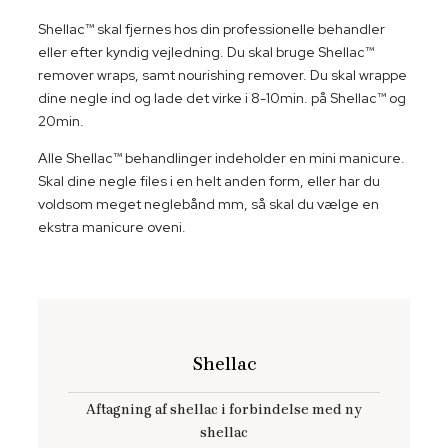
​Shellac™ skal fjernes hos din professionelle behandler
eller efter kyndig vejledning. Du skal bruge Shellac™
remover wraps, samt nourishing remover. Du skal wrappe
dine negle ind og lade det virke i 8-10min. på Shellac™ og
20min.
​Alle Shellac™ behandlinger indeholder en mini manicure.
Skal dine negle files i en helt anden form, eller har du
voldsom meget neglebånd mm, så skal du vælge en
ekstra manicure oveni.
Shellac
Aftagning af shellac i forbindelse med ny
shellac